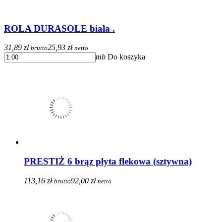
ROLA DURASOLE biała .
31,89 zł
25,93 zł
brutto
netto
mb
Do koszyka
PRESTIŻ 6 brąz płyta flekowa (sztywna)
113,16 zł
92,00 zł
brutto
netto