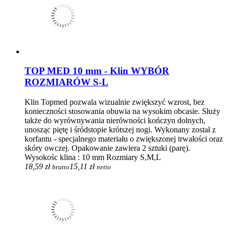
TOP MED 10 mm - Klin WYBÓR
ROZMIARÓW S-L
Klin Topmed pozwala wizualnie zwiększyć wzrost, bez
konieczności stosowania obuwia na wysokim obcasie. Służy
także do wyrównywania nierówności kończyn dolnych,
unosząc piętę i śródstopie krótszej nogi. Wykonany został z
korfantu - specjalnego materiału o zwiększonej trwałości oraz
skóry owczej. Opakowanie zawiera 2 sztuki (parę).
Wysokośc klina : 10 mm Rozmiary S,M,L
18,59 zł
15,11 zł
brutto
netto