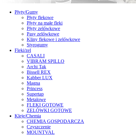
Płyty/Gumy
Płyty flekowe
Płyty na małe fleki
Płyty zelówkowe
Pasy zelówkowe
Kliny flekowe i zelówkowe
Styrogumy
Fleki/zel
CASALI
VIBRAM SPILLO
Archi Tak
Bissell REX
Kabber LUX
Magna
Princess
Supertap
Metalowe
FLEKI GOTOWE
ZELÓWKI GOTOWE
Kleje/Chemia
CHEMIA GOSPODARCZA
Czyszczenie
MOUNTVAL