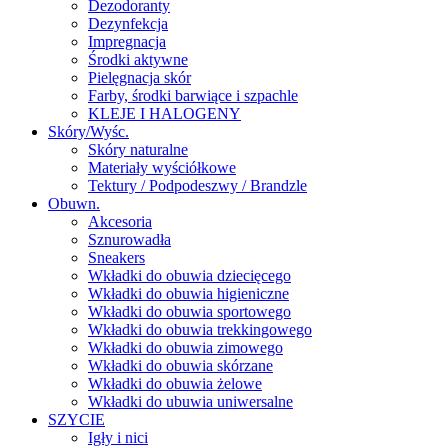
Dezodoranty
Dezynfekcja
Impregnacja
Środki aktywne
Pielęgnacja skór
Farby, środki barwiące i szpachle
KLEJE I HALOGENY
Skóry/Wyśc.
Skóry naturalne
Materiały wyściółkowe
Tektury / Podpodeszwy / Brandzle
Obuwn.
Akcesoria
Sznurowadła
Sneakers
Wkładki do obuwia dziecięcego
Wkładki do obuwia higieniczne
Wkładki do obuwia sportowego
Wkładki do obuwia trekkingowego
Wkładki do obuwia zimowego
Wkładki do obuwia skórzane
Wkładki do obuwia żelowe
Wkładki do ubuwia uniwersalne
SZYCIE
Igły i nici