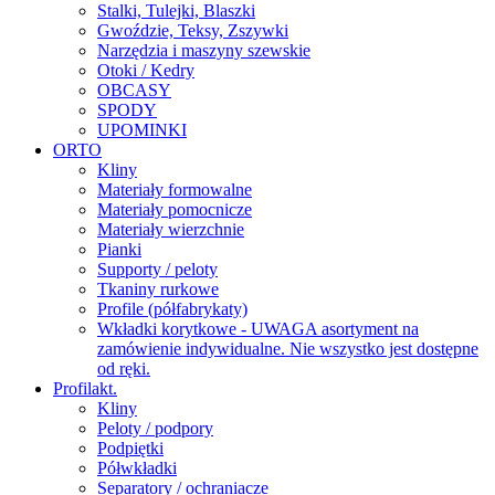
Stalki, Tulejki, Blaszki
Gwoździe, Teksy, Zszywki
Narzędzia i maszyny szewskie
Otoki / Kedry
OBCASY
SPODY
UPOMINKI
ORTO
Kliny
Materiały formowalne
Materiały pomocnicze
Materiały wierzchnie
Pianki
Supporty / peloty
Tkaniny rurkowe
Profile (półfabrykaty)
Wkładki korytkowe - UWAGA asortyment na
zamówienie indywidualne. Nie wszystko jest dostępne
od ręki.
Profilakt.
Kliny
Peloty / podpory
Podpiętki
Półwkładki
Separatory / ochraniacze