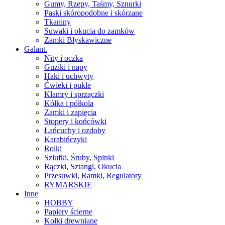
Gumy, Rzepy, Taśmy, Sznurki
Paski skóropodobne i skórzane
Tkaniny
Suwaki i okucia do zamków
Zamki Błyskawiczne
Galant.
Nity i oczka
Guziki i napy
Haki i uchwyty
Ćwieki i pukle
Klamry i sprzączki
Kółka i półkola
Zamki i zapięcia
Stopery i końcówki
Łańcuchy i ozdoby
Karabińczyki
Rolki
Szlufki, Śruby, Spinki
Rączki, Sztangi, Okucia
Przesuwki, Ramki, Regulatory
RYMARSKIE
Inne
HOBBY
Papiery ścierne
Kołki drewniane