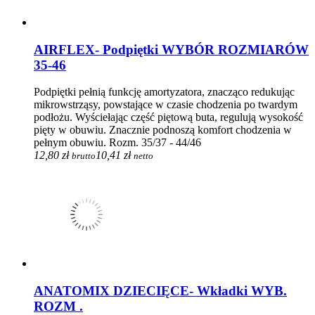
AIRFLEX- Podpiętki WYBÓR ROZMIARÓW
35-46
Podpiętki pełnią funkcję amortyzatora, znacząco redukując
mikrowstrząsy, powstające w czasie chodzenia po twardym
podłożu. Wyściełając część piętową buta, regulują wysokość
pięty w obuwiu. Znacznie podnoszą komfort chodzenia w
pełnym obuwiu. Rozm. 35/37 - 44/46
12,80 zł
10,41 zł
brutto
netto
ANATOMIX DZIECIĘCE- Wkładki WYB.
ROZM .