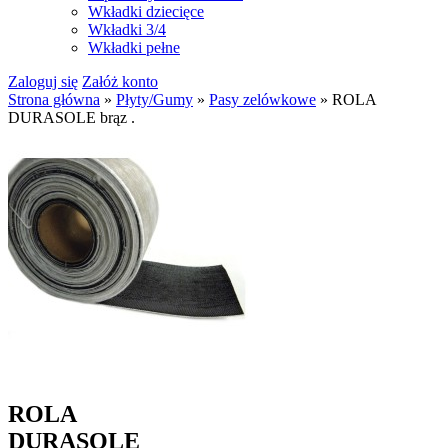
Wkładki dziecięce
Wkładki 3/4
Wkładki pełne
Zaloguj się
Załóż konto
Strona główna
»
Płyty/Gumy
»
Pasy zelówkowe
»
ROLA
DURASOLE brąz .
ROLA
DURASOLE